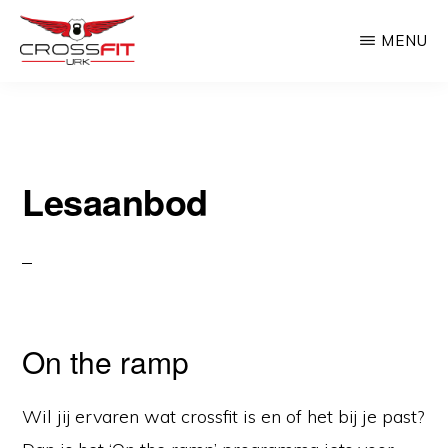
Door
MENU
naar
de
CROSSFIT
Crossfit
URK
hoofd
Urk
inhoud
Lesaanbod
On the ramp
Wil jij ervaren wat crossfit is en of het bij je past?