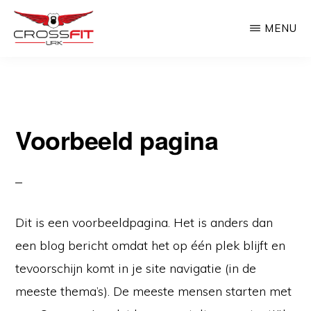
Door
MENU
naar
de
CROSSFIT
Crossfit
URK
hoofd
Urk
inhoud
Voorbeeld pagina
Dit is een voorbeeldpagina. Het is anders dan
een blog bericht omdat het op één plek blijft en
tevoorschijn komt in je site navigatie (in de
meeste thema’s). De meeste mensen starten met