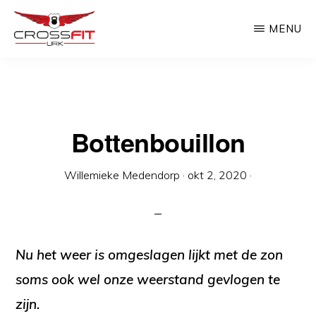
Door
MENU
naar
de
CROSSFIT
Crossfit
URK
hoofd
Urk
inhoud
Bottenbouillon
Willemieke Medendorp
·
okt 2, 2020
·
Nu het weer is omgeslagen lijkt met de zon
soms ook wel onze weerstand gevlogen te
zijn.