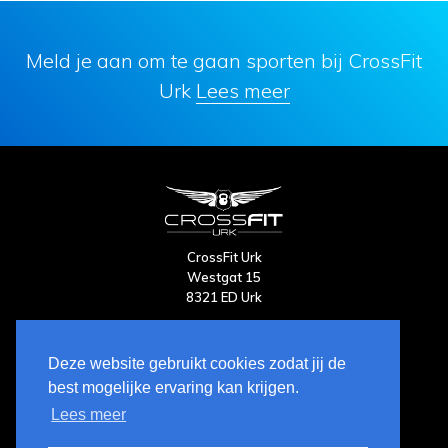
Meld je aan om te gaan sporten bij CrossFit
Urk
Lees meer
CrossFit Urk
Westgat 15
8321 ED Urk
Telefoonnummer:
Chris Potopeanu:
06 - 125 06 170
Deze website gebruikt cookies zodat jij de
Wilja ten Napel:
06 - 120 411 78
best mogelijke ervaring kan krijgen.
Lees meer
KvK: 74744038
BTW nummer: NL860011744B01